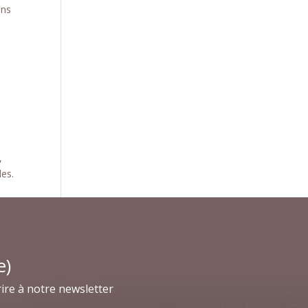
ans
,
les.
e)
ire à notre newsletter