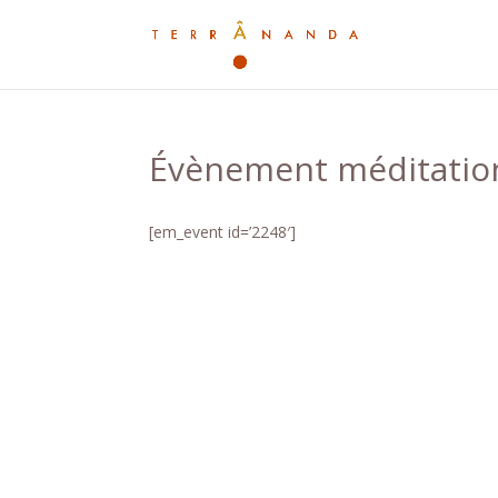
Évènement méditatio
[em_event id=’2248′]